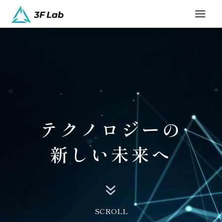
動
画
プ
レ
ー
ヤ
ー
テクノロジー
の
新しい未来へ
7
SCROLL