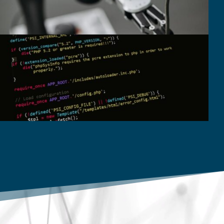
動
画
プ
レ